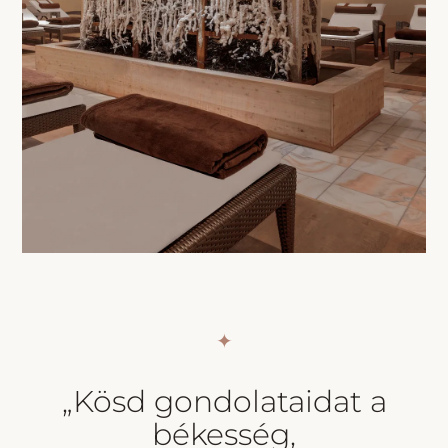
✦
„Kösd gondolataidat a
békesség,