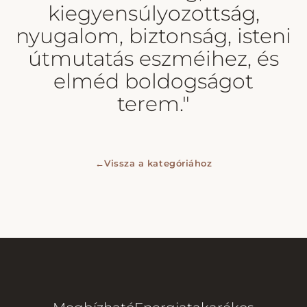
kiegyensúlyozottság,
nyugalom, biztonság, isteni
útmutatás eszméihez, és
elméd boldogságot
terem."
←
Vissza a kategóriához