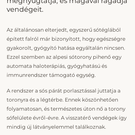
megnyugtatja, és magával ragadja
vendégeit.
Az általánosan elterjedt, egyszerű sótéglából
épített falról már bizonyított, hogy egészségre
gyakorolt, gyógyító hatása egyáltalán nincsen.
Ezzel szemben az alpesi sótorony pihenő egy
automata haloterápiás, gyógyhatású és
immunrendszer támogató egység.
A rendszer a sós párát porlasztással juttatja a
toronyra és a légtérbe. Ennek köszönhetően
folyamatosan, és természetes úton nő a torony
sófelülete évről-évre. A visszatérő vendégek így
mindig új látványelemmel találkoznak.