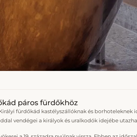
dőkád páros fürdőkhöz
irályi fürdőkád kastélyszállóknak és borhoteleknek id
áddal vendégei a királyok és uralkodók idejébe utazh
gyökerei a 19. századra nyúlnak vissza. Ebben az idősz