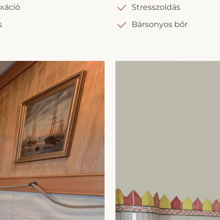
axáció
Stresszoldás
s
Bársonyos bőr