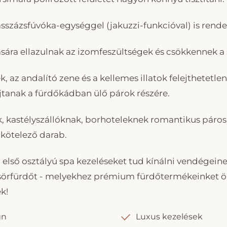
sszázsfúvóka-egységgel (jakuzzi-funkcióval) is rende
sára ellazulnak az izomfeszültségek és csökkennek a s
, az andalító zene és a kellemes illatok felejthetetl
jtanak a fürdőkádban ülő párok részére.
k, kastélyszállóknak, borhoteleknek romantikus páros
 kötelező darab.
első osztályú spa kezeléseket tud kínálni vendégeine
 sörfürdőt - melyekhez prémium fürdőtermékeinket
k!
gn
Luxus kezelések