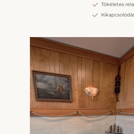
Tökéletes rel
Kikapcsolódá