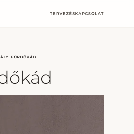
TERVEZÉS
KAPCSOLAT
RÁLYI FÜRDŐKÁD
ürdőkád