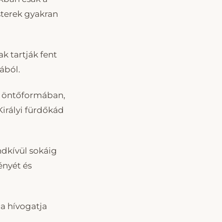
sterek gyakran
k tartják fent
ából.
i öntőformában,
irályi fürdőkád
ndkívül sokáig
ényét és
ma hívogatja