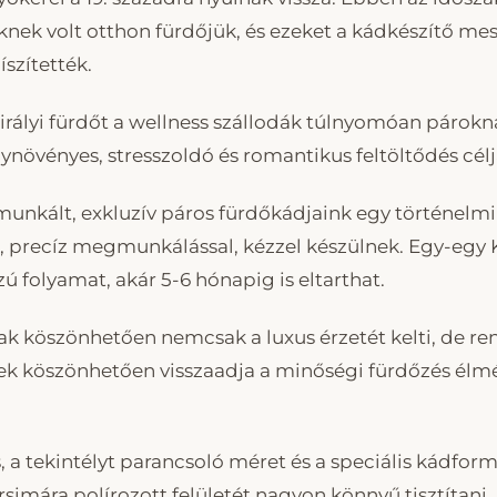
nek volt otthon fürdőjük, és ezeket a kádkészítő me
szítették.
rályi fürdőt a wellness szállodák túlnyomóan párokna
növényes, stresszoldó és romantikus feltöltődés célj
nkált, exkluzív páros fürdőkádjaink egy történelm
 precíz megmunkálással, kézzel készülnek. Egy-egy K
zú folyamat, akár 5-6 hónapig is eltarthat.
k köszönhetően nemcsak a luxus érzetét kelti, de re
nnek köszönhetően visszaadja a minőségi fürdőzés élm
s, a tekintélyt parancsoló méret és a speciális kádfor
simára polírozott felületét nagyon könnyű tisztítani.