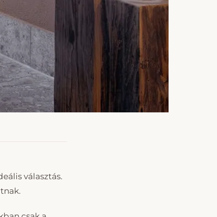
eális választás.
atnak.
akban csak a