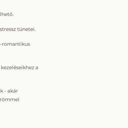
lhető.
tressz tünetei.
en-romantikus
 kezeléseikhez a
k - akár
 örömmel