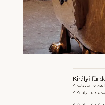
Királyi für
A kétszemélyes K
A Királyi fürdők
A Királyi fürdő 