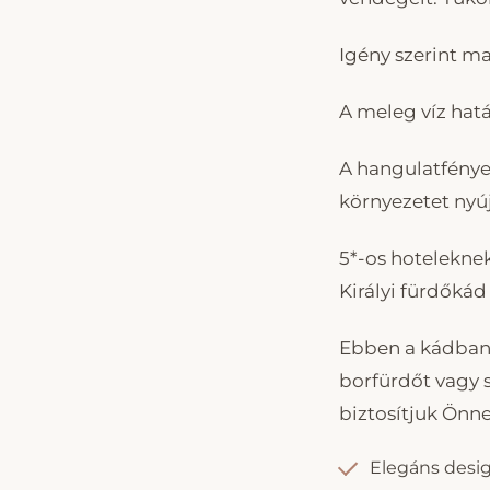
Igény szerint ma
A meleg víz hatá
A hangulatfények
környezetet nyú
5*-os hotelekne
Királyi fürdőkád
Ebben a kádban 
borfürdőt vagy
biztosítjuk Önne
Elegáns desi