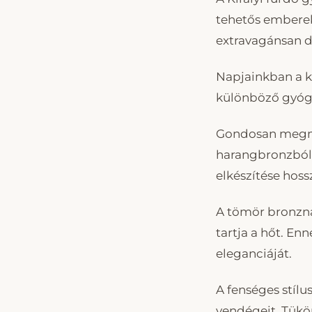
tehetős emberek
extravagánsan dí
Napjainkban a ki
különböző gyógy
Gondosan megmu
harangbronzból,
elkészítése hoss
A tömör bronzna
tartja a hőt. E
eleganciáját.
A fenséges stílu
vendégeit. Tükör