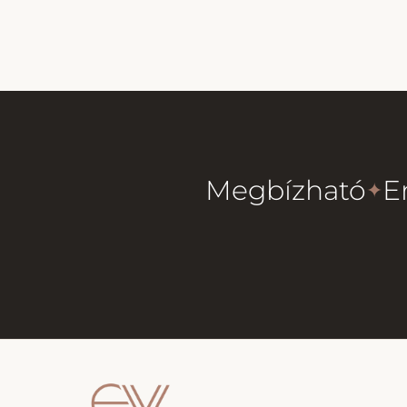
Megbízható
E
✦