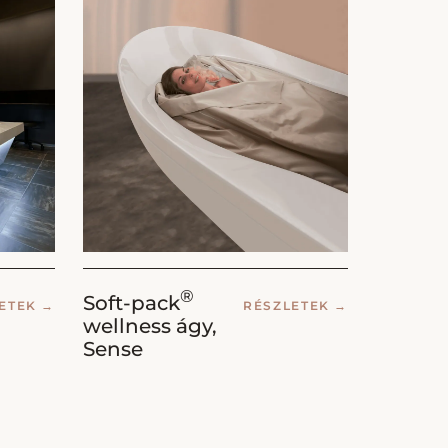
®
Soft-pack
LETEK
→
RÉSZLETEK
→
wellness ágy,
Sense