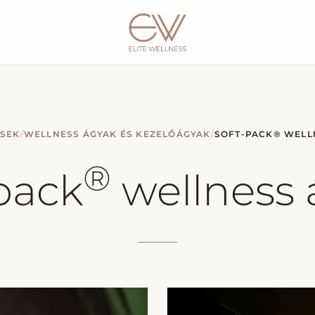
SEK
/
WELLNESS ÁGYAK ÉS KEZELŐÁGYAK
/
SOFT-PACK® WELL
®
pack
wellness 