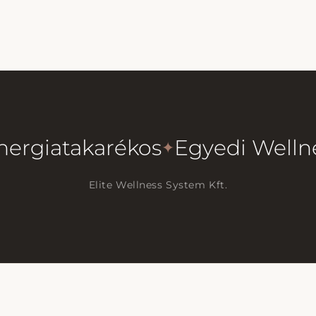
nergiatakarékos
Egyedi Welln
✦
Elite Wellness System Kft.