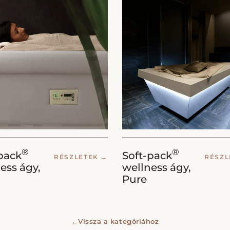
®
®
pack
Soft-pack
RÉSZLETEK
→
RÉSZ
ess ágy,
wellness ágy,
Pure
←
Vissza a kategóriához