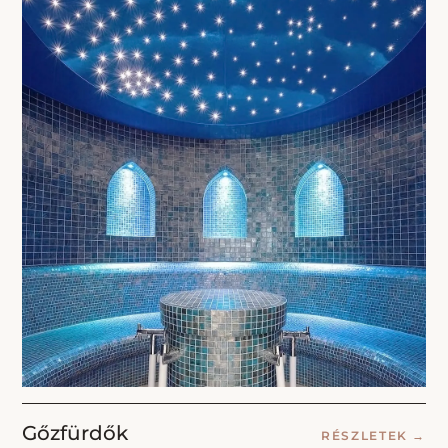
Gőzfürdők
RÉSZLETEK
→