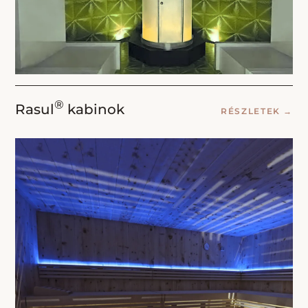
®
Rasul
kabinok
RÉSZLETEK
→