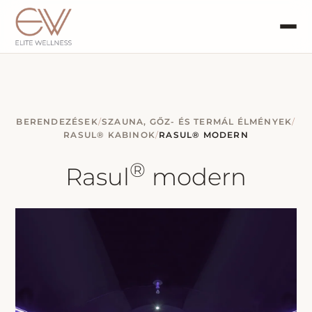
BERENDEZÉSEK
/
SZAUNA, GŐZ- ÉS TERMÁL ÉLMÉNYEK
/
RASUL® KABINOK
/
RASUL® MODERN
®
Rasul
modern