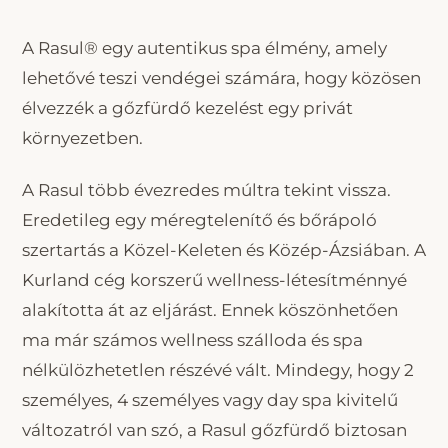
A Rasul® egy autentikus spa élmény, amely
lehetővé teszi vendégei számára, hogy közösen
élvezzék a gőzfürdő kezelést egy privát
környezetben.
A Rasul több évezredes múltra tekint vissza.
Eredetileg egy méregtelenítő és bőrápoló
szertartás a Közel-Keleten és Közép-Ázsiában. A
Kurland cég korszerű wellness-létesítménnyé
alakította át az eljárást. Ennek köszönhetően
ma már számos wellness szálloda és spa
nélkülözhetetlen részévé vált. Mindegy, hogy 2
személyes, 4 személyes vagy day spa kivitelű
változatról van szó, a Rasul gőzfürdő biztosan