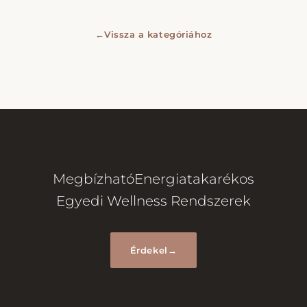
←
Vissza a kategóriához
Megbízható
Energiatakarékos
Egyedi Wellness Rendszerek
Érdekel
→