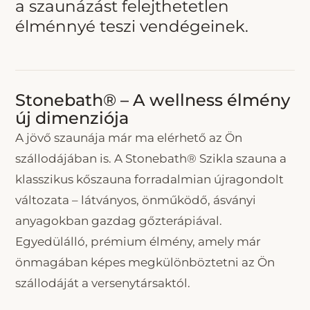
a szaunázást felejthetetlen
élménnyé teszi vendégeinek.
Stonebath® – A wellness élmény
új dimenziója
A jövő szaunája már ma elérhető az Ön
szállodájában is. A Stonebath® Szikla szauna a
klasszikus kőszauna forradalmian újragondolt
változata – látványos, önműködő, ásványi
anyagokban gazdag gőzterápiával.
Egyedülálló, prémium élmény, amely már
önmagában képes megkülönböztetni az Ön
szállodáját a versenytársaktól.