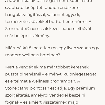
A szauna kialakítása teljes mértékben testre
szabható: beépített audio-rendszerrel,
hangulatvilágítással, valamint egyedi,
természetes kövekkel borított enteriőrrel. A
Stonebath® nemcsak kezel, hanem elbűvöl –
már belépni is élmény.
Miért nélkülözhetetlen ma egy ilyen szauna egy
modern wellness hotelben?
Mert a vendégek ma már többet keresnek
puszta pihenésnél – élményt, különlegességet
és értelmet a wellness programban. A
Stonebath® pontosan ezt adja. Egy prémium
szolgáltatás, amelyről vendégei beszélni
fognak – és amiért visszatérnek majd.